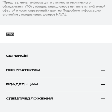
*Представленная информация о стоимости технического
обслуживания (ТО) у официальных дилеров не является публичной
офертой и носит справочный характер. Подробную информацию
уточняйте у официальных дилеров HAVAL.
H3
H5
СЕРВИСЫ
H7
Автомобили в наличии
H9
ПОКУПАТЕЛЯМ
Заказать тест-драйв
Автомобили в наличии
Рассчитать кредит
ВЛАДЕЛЬЦАМ
Конфигуратор HAVAL
Записаться на сервис
Все о сервисе
Аксессуары HAVAL
СПЕЦПРЕДЛОЖЕНИЯ
Запись на сервис
Каталоги и прайс-листы
Покупателям
Моторное масло
Программа «HAVAL Защита+»