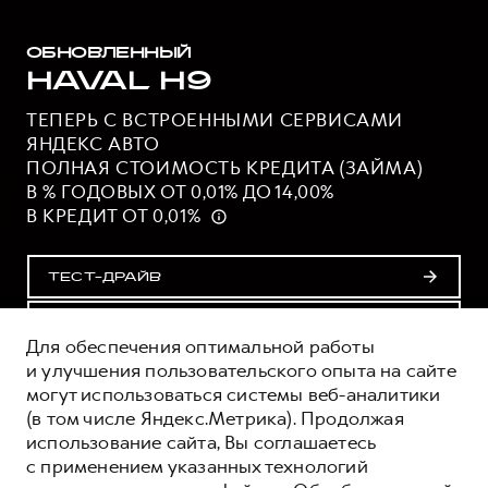
ОБНОВЛЕННЫЙ
HAVAL H9
ТЕПЕРЬ С ВСТРОЕННЫМИ СЕРВИСАМИ
ЯНДЕКС АВТО
ПОЛНАЯ СТОИМОСТЬ КРЕДИТА (ЗАЙМА)
В % ГОДОВЫХ ОТ 0,01% ДО 14,00%
В КРЕДИТ ОТ 0,01%
ТЕСТ-ДРАЙВ
ПОЛУЧИТЬ ПРЕДЛОЖЕНИЕ
Для обеспечения оптимальной работы
и улучшения пользовательского опыта на сайте
могут использоваться системы веб-аналитики
ОЦЕНИВАЙТЕ СВОИ ФИНАНСОВЫЕ
(в том числе Яндекс.Метрика). Продолжая
ВОЗМОЖНОСТИ И РИСКИ
использование сайта, Вы соглашаетесь
ИЗУЧИТЕ ВСЕ УСЛОВИЯ КРЕДИТА (ЗАЙМА) НА
с применением указанных технологий
САЙТЕ: