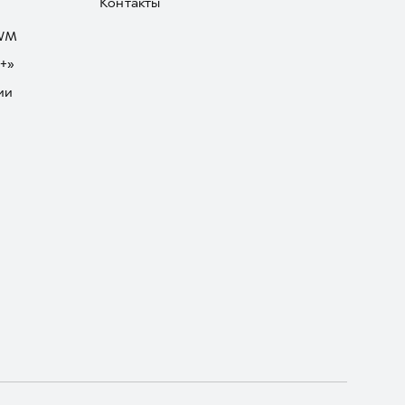
Контакты
GWM
+»
ии