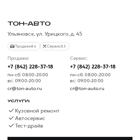
Тест-драйв
СЕРВИСНОЕ ОБСЛУЖИВАНИЕ
О дилере
Трейд-ин
Нулевое ТО
Наша команда
ТОН-АВТО
H7
H9
Программа «Помощь на дороге»
Контакты
от 3 799 000 ₽
от 4 799 000 ₽
Ульяновск, ул. Урицкого, д. 45
КРЕДИТ И СТРАХОВАНИЕ
Регламенты технического обслуживания
Продажи
Сервис
8.4
8.3
Кредитный калькулятор
Электронный ПТС
Продажи:
Сервис:
Страхование
+7 (842) 228-37-18
+7 (842) 228-37-18
Кредит
ПОДДЕРЖКА
пн-сб: 08:00-20:00
пн-сб: 08:00-20:00
вс: 09:00-20:00
вс: 09:00-20:00
GWM Безопасность
cr@ton-auto.ru
cr@ton-auto.ru
КОРПОРАТИВНЫМ КЛИЕНТАМ
Гарантия HAVAL
Для малого бизнеса
Мобильное приложение GWM
УСЛУГИ:
Кузовной ремонт
Корпоративным клиентам
Программа «HAVAL Защита+»
Автосервис
Крупным корпоративным клиентам
Руководства по эксплуатации
Тест-драйв
Система управления автопарком
Подписки