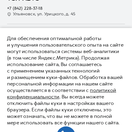
Электронный ПТС
Кредит
Наша команда
+7 (842) 228-37-18
GWM Безопасность
Для малого бизнеса
Ульяновск, ул. Урицкого, д. 45
Контакты
Гарантия HAVAL
Корпоративным клиентам
Мобильное приложение GWM
Крупным корпоративным клиентам
О ПРОДУКТЕ
Программа «HAVAL Защита+»
Для обеспечения оптимальной работы
Система управления автопарком
КРЕДИТНЫЕ ПРОГРАММЫ
и улучшения пользовательского опыта на сайте
Руководства по эксплуатации
Сервис для корпоративных клиентов
могут использоваться системы веб-аналитики
ЦЕНЫ И ВЫГОДЫ
Подписки
HAVAL Лизинг
(в том числе Яндекс.Метрика). Продолжая
ЮРИДИЧЕСКАЯ ИНФОРМАЦИЯ
использование сайта, Вы соглашаетесь
Автомобильные аксессуары
Автомобильные аксессуары
Вся представленная на сайте информация, касающаяся
с применением указанных технологий
Коллекция PRO
автомобилей и сервисного обслуживания, носит
Коллекция PRO
и размещением куки-файлов. Обработка вашей
информационный характер и не является публичной офертой.
****На некоторых автомобилях HAVAL может отсутствовать
Коллекция Базовая
персональной информации на нашем сайте
Показать все
Коллекция Базовая
Все цены, указанные на данном сайте, носят информационный
система / устройство вызова экстренных оперативных служб
осуществляется в соответствии с
политикой
характер и являются максимально рекомендуемыми
Коллекция Детская
(блок ЭРА-ГЛОНАСС).
Коллекция Детская
розничными ценами по расчетам дистрибьютора (ООО «Грейт
конфиденциальности
. Вы всегда можете
Волл Мотор Рус»). Для получения подробной информации
© 2026 ООО «Грейт Волл Мотор Рус»
отключить файлы куки в настройках вашего
просьба обращаться к ближайшему официальному дилеру ООО
© 2026 ООО «АвтоДом»
браузера. Если файлы куки отключены, это
«Грейт Волл Мотор Рус» либо по телефону Горячей линии 8 (800)
может означать, что вы не можете в полной
Политика конфиденциальности
511-59-86, либо на сайте. Опубликованная на данном сайте
мере использовать все функции нашего сайта.
информация может быть изменена в любое время без
Юридическая информация
предварительного уведомления.