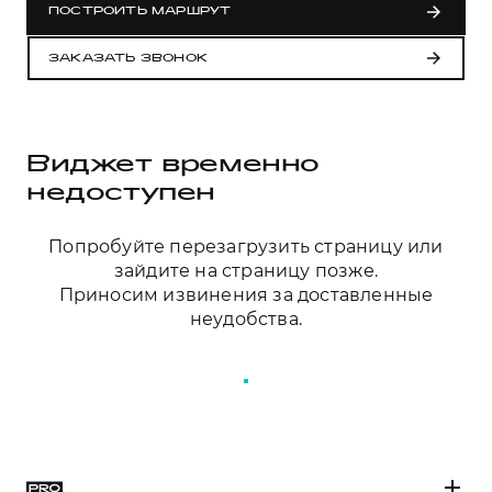
Сервис для корпоративных клиентов
ПОСТРОИТЬ МАРШРУТ
HAVAL Лизинг
АКСЕССУАРЫ HAVAL
ЗАКАЗАТЬ ЗВОНОК
Автомобильные аксессуары
АКСЕССУАРЫ HAVAL
Коллекция PRO
Автомобильные аксессуары
Коллекция Базовая
Виджет временно
Коллекция PRO
Коллекция Детская
недоступен
Коллекция Базовая
Попробуйте перезагрузить страницу или
Коллекция Детская
зайдите на страницу позже.
Приносим извинения за доставленные
неудобства.
ПЕРЕЗАГРУЗИТЬ СТРАНИЦУ