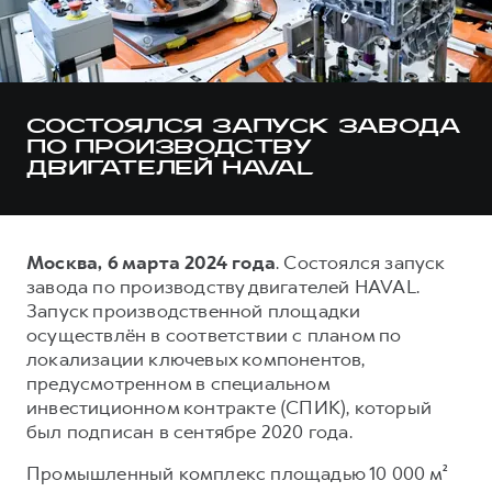
Тест-драйв
СЕРВИСНОЕ ОБСЛУЖИВАНИЕ
О дилере
Трейд-ин
Нулевое ТО
Наша команда
H7
H9
Программа «Помощь на дороге»
Контакты
от 3 799 000 ₽
от 4 799 000 ₽
СОСТОЯЛСЯ ЗАПУСК ЗАВОДА
КРЕДИТ И СТРАХОВАНИЕ
Регламенты технического обслуживания
ПО ПРОИЗВОДСТВУ
ДВИГАТЕЛЕЙ HAVAL
Кредитный калькулятор
Электронный ПТС
Страхование
Кредит
ПОДДЕРЖКА
Москва, 6 марта 2024 года
. Состоялся запуск
GWM Безопасность
завода по производству двигателей HAVAL.
Запуск производственной площадки
КОРПОРАТИВНЫМ КЛИЕНТАМ
Гарантия HAVAL
осуществлён в соответствии с планом по
Для малого бизнеса
Мобильное приложение GWM
локализации ключевых компонентов,
предусмотренном в специальном
Корпоративным клиентам
Программа «HAVAL Защита+»
инвестиционном контракте (СПИК), который
Крупным корпоративным клиентам
Руководства по эксплуатации
был подписан в сентябре 2020 года.
Система управления автопарком GWM Fleet
Подписки
Промышленный комплекс площадью 10 000 м²