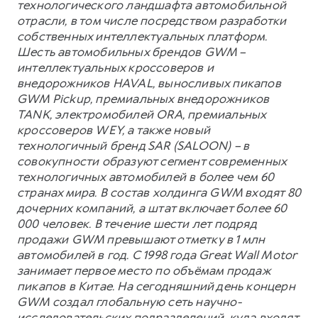
технологического ландшафта автомобильной
отрасли, в том числе посредством разработки
собственных интеллектуальных платформ.
Шесть автомобильных брендов GWM –
интеллектуальных кроссоверов и
внедорожников HAVAL, выносливых пикапов
GWM Pickup, премиальных внедорожников
TANK, электромобилей ORA, премиальных
кроссоверов WEY, а также новый
технологичный бренд SAR (SALOON) – в
совокупности образуют сегмент современных
технологичных автомобилей в более чем 60
странах мира. В состав холдинга GWM входят 80
дочерних компаний, а штат включает более 60
000 человек. В течение шести лет подряд
продажи GWM превышают отметку в 1 млн
автомобилей в год. С 1998 года Great Wall Motor
занимает первое место по объёмам продаж
пикапов в Китае. На сегодняшний день концерн
GWM создал глобальную сеть научно-
исследовательских подразделений, куда входят