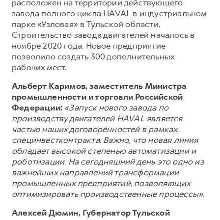
Сервис для корпоративных клиентов
расположен на территории действующего
завода полного цикла HAVAL в индустриальном
HAVAL Лизинг
АКСЕССУАРЫ HAVAL
парке «Узловая» в Тульской области.
Автомобильные аксессуары
Строительство завода двигателей началось в
ноябре 2020 года. Новое предприятие
АКСЕССУАРЫ HAVAL
Коллекция PRO
позволило создать 300 дополнительных
Автомобильные аксессуары
Коллекция Базовая
рабочих мест.
Коллекция PRO
Коллекция Детская
Альберт Каримов, заместитель Министра
промышленности и торговли Российской
Коллекция Базовая
Федерации:
«Запуск нового завода по
Коллекция Детская
производству двигателей HAVAL является
частью наших договорённостей в рамках
специнвестконтракта. Важно, что новая линия
обладает высокой степенью автоматизации и
роботизации. На сегодняшний день это одно из
важнейших направлений трансформации
промышленных предприятий, позволяющих
оптимизировать производственные процессы».
Алексей Дюмин, Губернатор Тульской