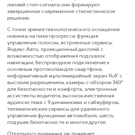
Сервис для корпоративных клиентов
линией стоп-сигнала они формируют
HAVAL Лизинг
АКСЕССУАРЫ HAVAL
завершенное современное стилистическое
решение.
Автомобильные аксессуары
С точки зрения технологического оснащения
АКСЕССУАРЫ HAVAL
Коллекция PRO
новинка на пике прогресса: функция
Автомобильные аксессуары
Коллекция Базовая
управления голосом, встроенные сервисы
Яндекс Авто, проекционный дисплей с
Коллекция PRO
Коллекция Детская
возможностью отображения подсказок
Коллекция Базовая
навигации, беспроводное подключение к
Коллекция Детская
основным протоколам для смартфона,
информативный мультимедийный экран 14,6’’ с
высоким разрешением, камеры с обзором 360°
для безопасности и комфорта, электронные
ассистенты водителя, высококачественная
аудиосистема с 9 динамиками и сабвуфером,
телематические сервисы для удаленного
управления функциями автомобиля, шесть
подушек безопасности и многое другое.
Отдельного внимания заслуживает