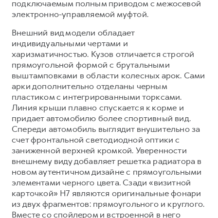
подключаемым полным приводом с межосевой
электронно-управляемой муфтой.
Тест-драйв
СЕРВИСНОЕ ОБСЛУЖИВАНИЕ
О дилере
Трейд-ин
Нулевое ТО
Наша команда
Внешний вид модели обладает
индивидуальными чертами и
H7
H9
Программа «Помощь на дороге»
Контакты
от 3 799 000 ₽
от 4 799 000 ₽
харизматичностью. Кузов отличается строгой
КРЕДИТ И СТРАХОВАНИЕ
Регламенты технического обслуживания
прямоугольной формой с брутальными
выштамповками в области колесных арок. Сами
Кредитный калькулятор
Электронный ПТС
арки дополнительно отделаны черным
Страхование
пластиком с интегрированными торксами.
Линия крыши плавно спускается к корме и
Кредит
ПОДДЕРЖКА
придает автомобилю более спортивный вид.
GWM Безопасность
Спереди автомобиль выглядит внушительно за
счет фронтальной светодиодной оптики с
КОРПОРАТИВНЫМ КЛИЕНТАМ
Гарантия HAVAL
заниженной верхней кромкой. Уверенности
Для малого бизнеса
Мобильное приложение GWM
внешнему виду добавляет решетка радиатора в
новом аутентичном дизайне с прямоугольными
Корпоративным клиентам
Программа «HAVAL Защита+»
элементами черного цвета. Сзади «визитной
Крупным корпоративным клиентам
Руководства по эксплуатации
карточкой» H7 являются оригинальные фонари
Система управления автопарком
Подписки
из двух фрагментов: прямоугольного и круглого.
Вместе со спойлером и встроенной в него