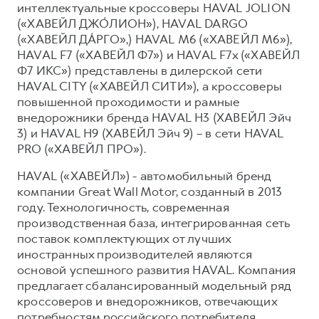
интеллектуальные кроссоверы HAVAL JOLION
(«ХАВЕЙЛ ДЖО́ЛИОН»), HAVAL DARGO
(«ХАВЕЙЛ ДА́РГО»,) HAVAL М6 («ХАВЕЙЛ M6»),
HAVAL F7 («ХАВЕЙЛ Ф7») и HAVAL F7x («ХАВЕЙЛ
Ф7 ИКС») представлены в дилерской сети
HAVAL CITY («ХАВЕЙЛ СИТИ»), а кроссоверы
повышенной проходимости и рамные
внедорожники бренда HAVAL H3 (ХАВЕЙЛ Эйч
3) и HAVAL H9 (ХАВЕЙЛ Эйч 9) – в сети HAVAL
PRO («ХАВЕЙЛ ПРО»).
HAVAL («ХАВЕЙЛ») - автомобильный бренд
компании Great Wall Motor, созданный в 2013
году. Технологичность, современная
производственная база, интегрированная сеть
поставок комплектующих от лучших
иностранных производителей являются
основой успешного развития HAVAL. Компания
предлагает сбалансированный модельный ряд
кроссоверов и внедорожников, отвечающих
потребностям российского потребителя.