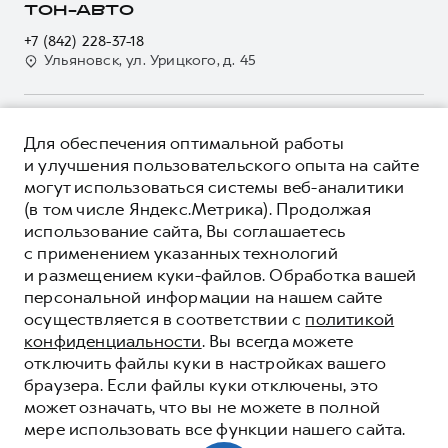
О дилере
ТОН-АВТО
Электронный ПТС
Кредит
Наша команда
+7 (842) 228-37-18
GWM Безопасность
Для малого бизнеса
Ульяновск, ул. Урицкого, д. 45
Контакты
Гарантия HAVAL
Корпоративным клиентам
Мобильное приложение GWM
Крупным корпоративным клиентам
О ПРОДУКТЕ
Программа «HAVAL Защита+»
Для обеспечения оптимальной работы
Система управления автопарком
КРЕДИТНЫЕ ПРОГРАММЫ
и улучшения пользовательского опыта на сайте
Руководства по эксплуатации
Сервис для корпоративных клиентов
могут использоваться системы веб-аналитики
ЦЕНЫ И ВЫГОДЫ
Подписки
HAVAL Лизинг
(в том числе Яндекс.Метрика). Продолжая
ЮРИДИЧЕСКАЯ ИНФОРМАЦИЯ
использование сайта, Вы соглашаетесь
Автомобильные аксессуары
Автомобильные аксессуары
Вся представленная на сайте информация, касающаяся
с применением указанных технологий
Коллекция PRO
автомобилей и сервисного обслуживания, носит
Коллекция PRO
и размещением куки-файлов. Обработка вашей
информационный характер и не является публичной офертой.
****На некоторых автомобилях HAVAL может отсутствовать
Коллекция Базовая
персональной информации на нашем сайте
Показать все
Коллекция Базовая
Все цены, указанные на данном сайте, носят информационный
система / устройство вызова экстренных оперативных служб
осуществляется в соответствии с
политикой
характер и являются максимально рекомендуемыми
Коллекция Детская
(блок ЭРА-ГЛОНАСС).
Коллекция Детская
розничными ценами по расчетам дистрибьютора (ООО «Грейт
конфиденциальности
. Вы всегда можете
Волл Мотор Рус»). Для получения подробной информации
© 2026 ООО «Грейт Волл Мотор Рус»
отключить файлы куки в настройках вашего
просьба обращаться к ближайшему официальному дилеру ООО
© 2026 ООО «АвтоДом»
браузера. Если файлы куки отключены, это
«Грейт Волл Мотор Рус» либо по телефону Горячей линии 8 (800)
может означать, что вы не можете в полной
Политика конфиденциальности
511-59-86, либо на сайте. Опубликованная на данном сайте
мере использовать все функции нашего сайта.
информация может быть изменена в любое время без
Юридическая информация
предварительного уведомления.