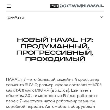
Тон-Авто
НОВЫЙ HAVAL H7:
ПРОДУМАННЫЙ,
Модели
Покупателям
Владельцам
Спецпредложения
О дилере
ПРОГРЕССИВНЫЙ,
ПРОХОДИМЫЙ
ВЫБОР И ПОКУПКА
СЕРВИС
СПЕЦПРЕДЛОЖЕНИЯ
БРЕНД HAVAL
Автомобили в наличии
Все о сервисе
Покупателям
О бренде
HAVAL H7 – это большой семейный кроссовер
сегмента SUV-D, размер кузова составляет 4705
Конфигуратор HAVAL
Запись на сервис
Владельцам
Новости
мм х 1908 мм х 1780 мм (д х ш х в). Двигатель
H3
Аксессуары HAVAL
Моторное масло
О GWM
H5
объемом 2.0 л и мощностью 192 л.с. работает в
от 2 499 000 ₽
от 4 049 000 ₽
паре с 7-ми ступенчатой роботизированной
Каталоги и прайс-листы
Стоимость ТО
коробкой передач. Автомобиль оборудован
Программа «HAVAL Защита+»
ИНФОРМАЦИЯ О ДИЛЕРЕ