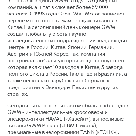
В состав холдинга GWM входят 70 дочерних
компаний, а штат включает более 59 000
человек. С 1998 года Great Wall Motor занимает
первое место по объёмам продаж пикапов в
Китае. На сегодняшний день концерн GWM
создал глобальную сеть научно-
исследовательских подразделений, куда входят
центры в России, Китае, Японии, Германии,
Австрии и Южной Корее. Так, компания
построила глобальную производственную сеть,
которая включает 10 заводов в Китае, 3 завода
полного цикла в России, Таиланде и Бразилии, а
также несколько зарубежных сборочных
предприятий в Эквадоре, Пакистан и других
странах.
Сегодня пять основных автомобильных брендов
GWM - интеллектуальные кроссоверы и
внедорожники HAVAL («Хавейл»), выносливые
пикапы GWM Pickup («ГВМ Пикап»),
премиальные внедорожники TANK («ТЭНК»),