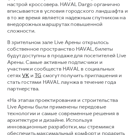
Сервис для корпоративных клиентов
настрой кроссовера. HAVAL Dargo органично
HAVAL Лизинг
вписывается в условия городского ландшафта и
АКСЕССУАРЫ HAVAL
в то же время является надежным спутником на
Автомобильные аксессуары
внедорожных маршрутах повышенной
АКСЕССУАРЫ HAVAL
Коллекция PRO
сложности.
Автомобильные аксессуары
Коллекция Базовая
В зрительном зале Live Арены открылось
собственное пространство HAVAL, билеты
Коллекция PRO
Коллекция Детская
будут доступны в продаже для посетителей Live
Коллекция Базовая
Арены. Самые активные подписчики и
участники сообществ HAVAL в социальных
Коллекция Детская
сетях
VK
и
TG
смогут получить приглашения и
стать гостями HAVAL лаунжа в течение года
партнерства.
«На этапах проектирования и строительства
Live Арены были применены передовые
технологии и самые современные решения в
архитектуре и дизайне. Используя
инновационные разработки, мы стремимся
обеспечить максимальный комфорт и подарить