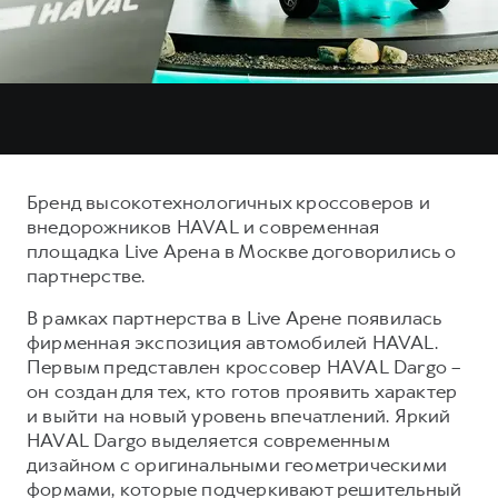
Тест-драйв
СЕРВИСНОЕ ОБСЛУЖИВАНИЕ
О дилере
Трейд-ин
Нулевое ТО
Наша команда
H7
H9
Программа «Помощь на дороге»
Контакты
от 3 799 000 ₽
от 4 799 000 ₽
КРЕДИТ И СТРАХОВАНИЕ
Регламенты технического обслуживания
Кредитный калькулятор
Электронный ПТС
Бренд высокотехнологичных кроссоверов и
Страхование
внедорожников HAVAL и современная
Кредит
площадка Live Арена в Москве договорились о
ПОДДЕРЖКА
партнерстве.
GWM Безопасность
В рамках партнерства в Live Арене появилась
КОРПОРАТИВНЫМ КЛИЕНТАМ
Гарантия HAVAL
фирменная экспозиция автомобилей HAVAL.
Для малого бизнеса
Мобильное приложение GWM
Первым представлен кроссовер HAVAL Dargo –
он создан для тех, кто готов проявить характер
Корпоративным клиентам
Программа «HAVAL Защита+»
и выйти на новый уровень впечатлений. Яркий
Крупным корпоративным клиентам
Руководства по эксплуатации
HAVAL Dargo выделяется современным
дизайном с оригинальными геометрическими
Система управления автопарком
Подписки
формами, которые подчеркивают решительный